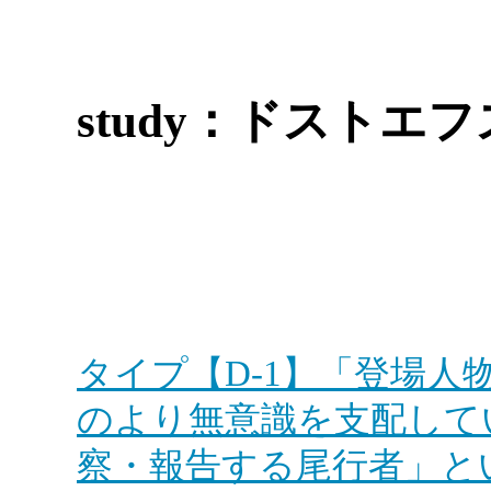
study：ドストエ
タイプ【D-1】「登場
のより無意識を支配して
察・報告する尾行者」と