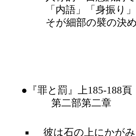
「内語」「身振り
そが細部の襞の決
●『罪と罰』上185-188頁
第二部第二章
彼は石の上にかがみ