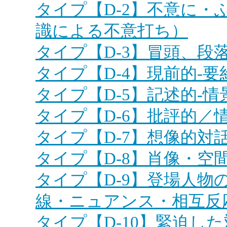
タイプ【D-2】不意に・
識による不意打ち）
タイプ【D-3】冒頭、段
タイプ【D-4】現前的-要
タイプ【D-5】記述的-情
タイプ【D-6】批評的／
タイプ【D-7】想像的対
タイプ【D-8】肖像・空
タイプ【D-9】登場人物
線・ニュアンス・相互反
タイプ【D-10】緊迫し